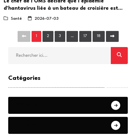
Le chef de l'OMS déclare que l'épidémie
d'hantavirus liée à un bateau de croisière est
"terminée
Santé
2026-07-03
1
2
3
…
17
18
Catégories
Médecine
Traitement