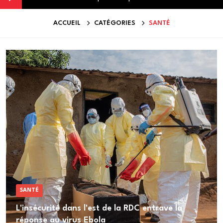
ACCUEIL
CATÉGORIES
SANTÉ
SANTÉ
L'insécurité dans l'est de la RDC entrave la
réponse au virus Ebola