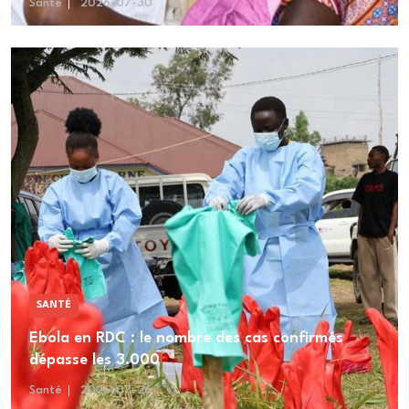
Santé
2026-07-30
SANTÉ
Ebola en RDC : le nombre des cas confirmés
dépasse les 3.000
Santé
2026-07-26