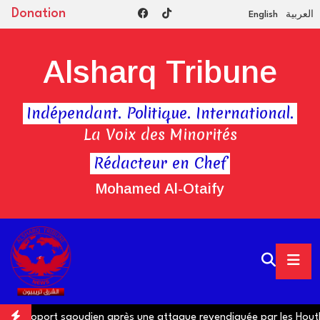
Donation
English
العربية
Alsharq Tribune
Indépendant. Politique. International.
La Voix des Minorités
Rédacteur en Chef
Mohamed Al-Otaify
port saoudien après une attaque revendiquée par les Houthis
L