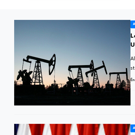
A
L
U
j
A
s
Én
A