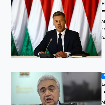
H
e
A
h
Én
A
L
"
A