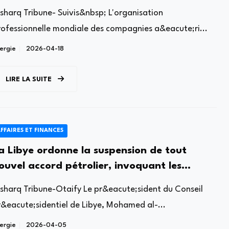
lsharq Tribune- Suivis&nbsp; L'organisation
rofessionnelle mondiale des compagnies a&eacute;ri...
ergie
2026-04-18
LIRE LA SUITE
FFAIRES ET FINANCES
a Libye ordonne la suspension de tout
ouvel accord pétrolier, invoquant les
nquiétudes de la population
lsharq Tribune-Otaify Le pr&eacute;sident du Conseil
r&eacute;sidentiel de Libye, Mohamed al-...
ergie
2026-04-05