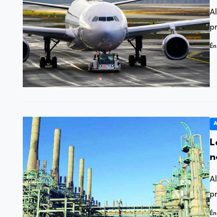
A
p
Én
A
L
n
i
A
p
Én