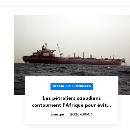
AFFAIRES ET FINANCES
Les pétroliers saoudiens
contournent l'Afrique pour éviter
le blocus houthi en mer Rouge
Énergie
2026-08-04