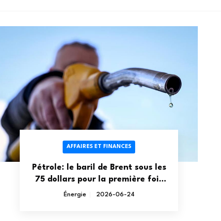
AFFAIRES ET FINANCES
Pétrole: le baril de Brent sous les
75 dollars pour la première fois
depuis le début de la guerre au
Énergie
2026-06-24
Moyen-Orient