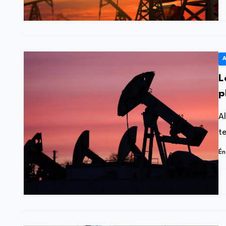
A
L
p
p
A
te
Én