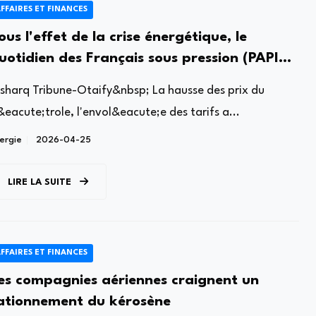
FFAIRES ET FINANCES
ous l'effet de la crise énergétique, le
uotidien des Français sous pression (PAPIER
'ANGLE)
lsharq Tribune-Otaify&nbsp; La hausse des prix du
eacute;trole, l'envol&eacute;e des tarifs a...
ergie
2026-04-25
LIRE LA SUITE
FFAIRES ET FINANCES
es compagnies aériennes craignent un
ationnement du kérosène