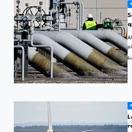
A
S
q
D
A
p&
Én
A
L
r