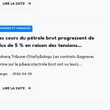
LIRE LA SUITE
FFAIRES ET FINANCES
es cours du pétrole brut progressent de
lus de 5 % en raison des tensions
ersistantes dans le détroit d'Ormuz
lsharq Tribune-Otaify&nbsp; Les contrats &agrave;
rme sur le p&eacute;trole brut ont vu leurs...
ergie
2026-04-30
LIRE LA SUITE