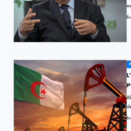
e
Én
A
L
p
A
d
Én