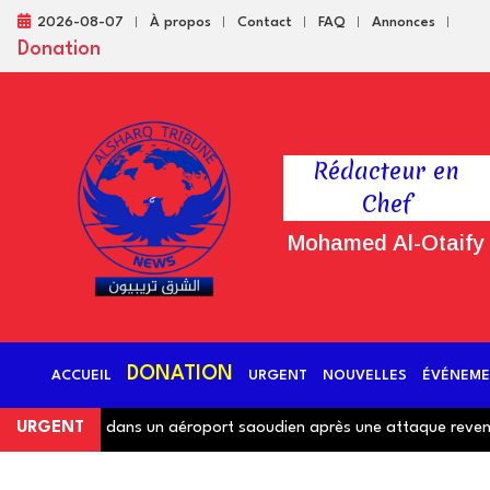
2026-08-07
À propos
Contact
FAQ
Annonces
Donation
Rédacteur en
Chef
Mohamed Al-Otaify
DONATION
ACCUEIL
URGENT
NOUVELLES
ÉVÉNEME
ndues dans un aéroport saoudien après une attaque revendiquée p
URGENT