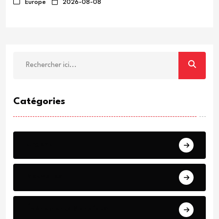
maintenus
Europe
2026-08-08
Catégories
Urgent
Nouvelles
Événements Mondiaux